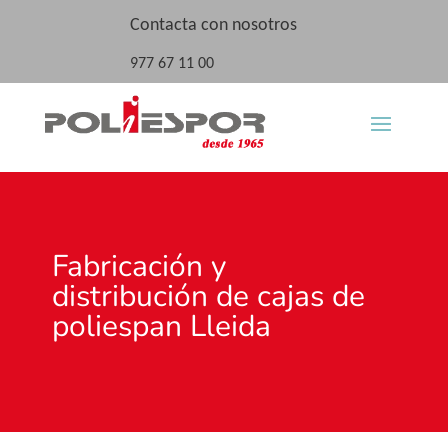
Contacta con nosotros
977 67 11 00
Fabricación y
distribución de cajas de
poliespan Lleida