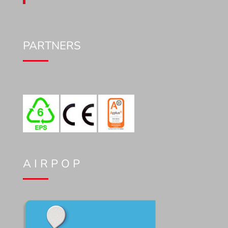
PARTNERS
A I R P O P