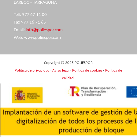
L’ARBOÇ – TARRAGONA
Telf. 977 67 11 00
Fax 977 16 71 65
Email:
info@poliespor.com
Web: www.poliespor.com
Copyright © 2025 POLIESPOR
Política de privacidad
·
Aviso legal
·
Política de cookies
-
Política de
calidad
.