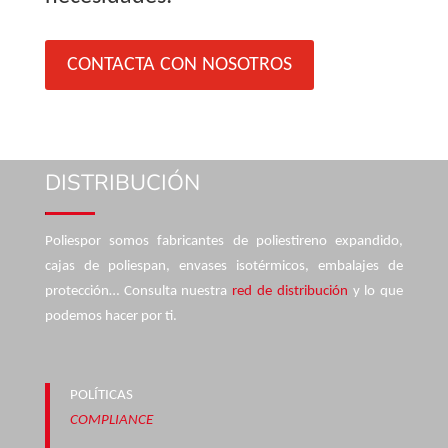
CONTACTA CON NOSOTROS
DISTRIBUCIÓN
Poliespor somos fabricantes de poliestireno expandido,
cajas de poliespan, envases isotérmicos, embalajes de
protección… Consulta nuestra
red de distribución
y lo que
podemos hacer por ti.
POLÍTICAS
COMPLIANCE