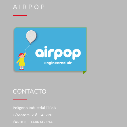
A I R P O P
CONTACTO
Polígono Industrial El Foix
C/Motors, 2-8 – 43720
L’ARBOÇ – TARRAGONA