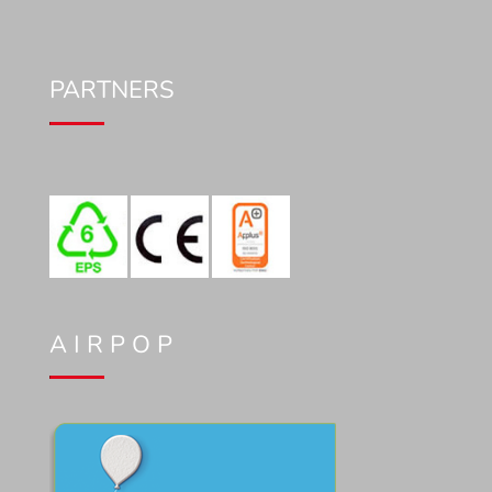
PARTNERS
A I R P O P