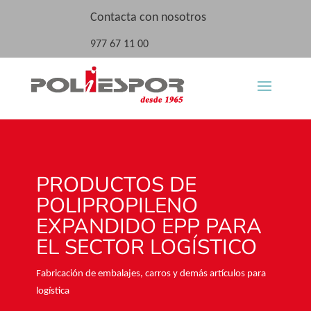
Contacta con nosotros
977 67 11 00
PRODUCTOS DE
POLIPROPILENO
EXPANDIDO EPP PARA
EL SECTOR LOGÍSTICO
Fabricación de embalajes, carros y demás artículos para
logística