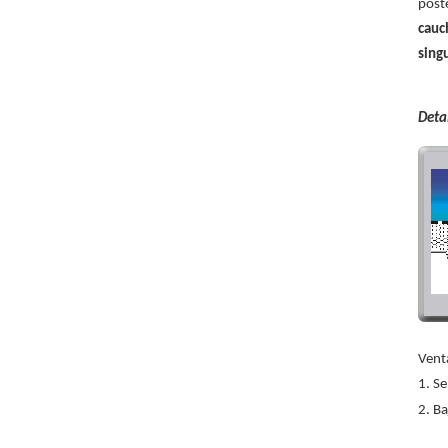
post
cauc
sing
Detal
Venta
Se
Ba