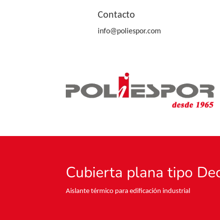
Contacto
info@poliespor.com
Cubierta plana tipo De
Aislante térmico para edificación industrial