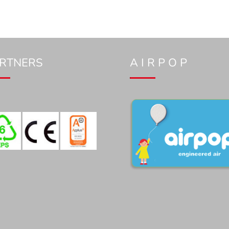
RTNERS
A I R P O P