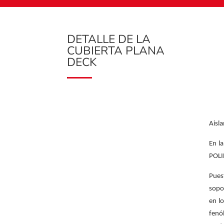
DETALLE DE LA
CUBIERTA PLANA
DECK
Aisl
En l
POLIE
Pues
sopo
en l
fenó