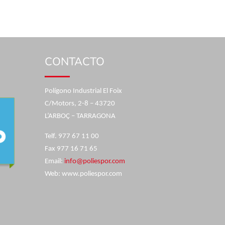
CONTACTO
Polígono Industrial El Foix
C/Motors, 2-8 – 43720
L’ARBOÇ – TARRAGONA
Telf. 977 67 11 00
Fax 977 16 71 65
Email:
info@poliespor.com
Web: www.poliespor.com